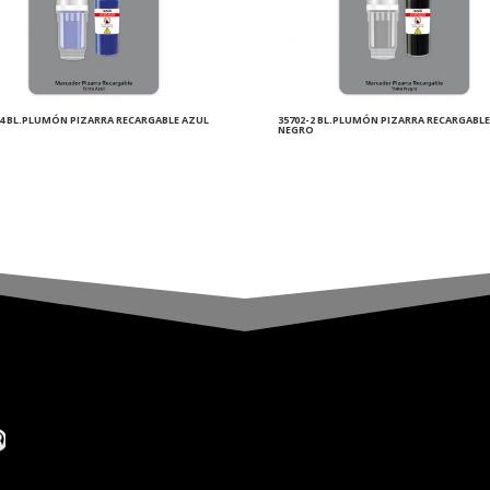
-4 BL.PLUMÓN PIZARRA RECARGABLE AZUL
35702-2 BL.PLUMÓN PIZARRA RECARGABLE
NEGRO