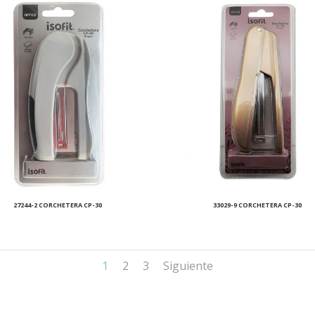
27244-2 CORCHETERA CP-30
33029-9 CORCHETERA CP-30
1
2
3
Siguiente