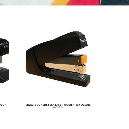
COLOR
28262-6 CORCHETERA EASY TOUCH A-200 COLOR
NEGRO