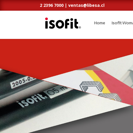
2 2396 7000 |
ventas@libesa.cl
Home
Isofit Wom