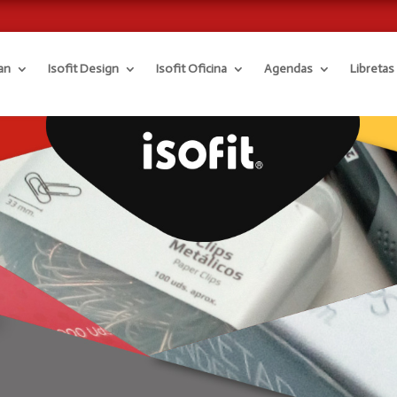
an
Isofit Design
Isofit Oficina
Agendas
Libretas