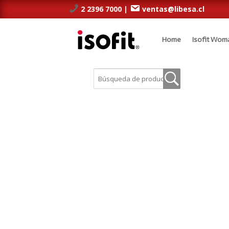
2 2396 7000 |
ventas@libesa.cl
Home
Isofit Wom