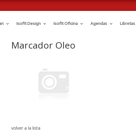
an
Isofit Design
Isofit Oficina
Agendas
Libretas
Marcador Oleo
volver a la lista