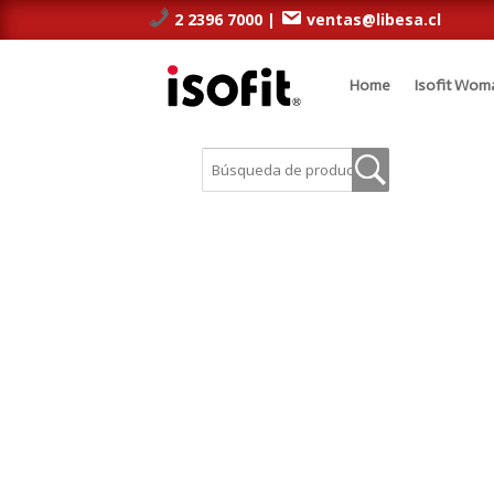
2 2396 7000 |
ventas@libesa.cl
Home
Isofit Wom