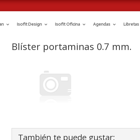
an
Isofit Design
Isofit Oficina
Agendas
Libretas
Blíster portaminas 0.7 mm.
También te puede gustar: