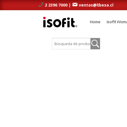
2 2396 7000 |
ventas@libesa.cl
Home
Isofit Wom